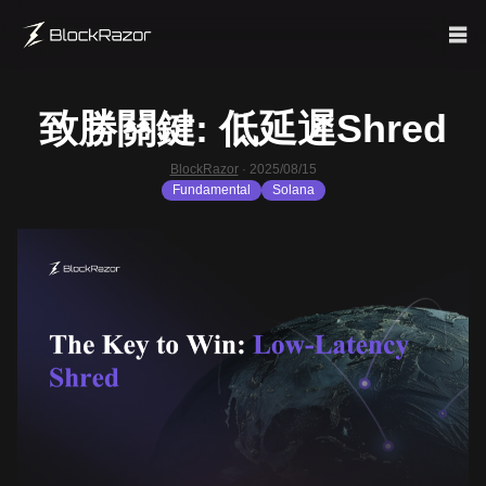
致勝關鍵: 低延遲Shred
BlockRazor
·
2025/08/15
Fundamental
Solana