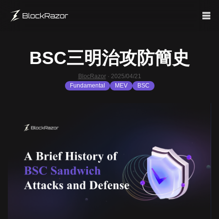
BSC三明治攻防簡史
BlocRazor
·
2025/04/21
Fundamental
MEV
BSC